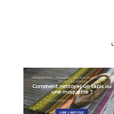
L
AMMONIAQUE
CHAMBRE
SALON & SALLE À MANGER
TOUTES LES ASTUCES
Comment nettoyer un tapis ou
une moquette ?
10 SEPTEMBRE 2015
LES ASTUCIEUX
LIRE L'ARTICLE