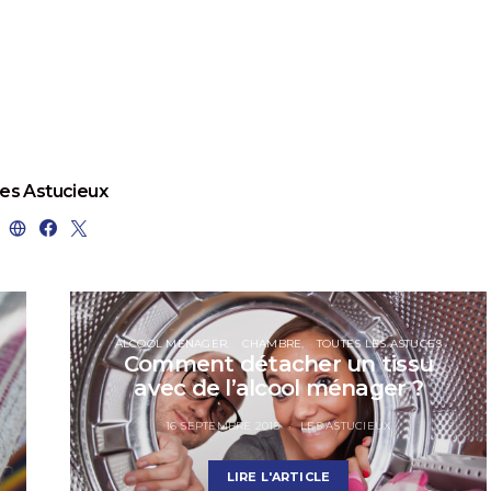
es Astucieux
ALCOOL MÉNAGER
CHAMBRE
TOUTES LES ASTUCES
Comment détacher un tissu
avec de l’alcool ménager ?
16 SEPTEMBRE 2015
LES ASTUCIEUX
LIRE L'ARTICLE