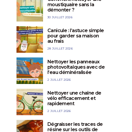
moustiquaire sans la
démonter ?
30 JUILLET 2026
Canicule : l’astuce simple
pour garder sa maison
au frais
28 JUILLET 2026
Nettoyer les panneaux
photovoltaïques avec de
l’eau déminéralisée
2 JUILLET 2026
Nettoyer une chaîne de
vélo efficacement et
rapidement
TOUTES LES ASTUCES
TOUTES LES A
2 JUILLET 2026
Nettoyer une chaîne de vélo
Dégraisser les tra
efficacement et rapidement
sur les outils d
Dégraisser les traces de
résine sur les outils de
LES ASTUCIEUX
2 JUILLET 2026
LES ASTUCIEUX