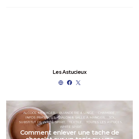
Les Astucieux
ALCOOL MÉNAGER
BUANDERIE & LINGE
CHAMBRE
INFOS PRATIQUES
SALON & SALLE À MANGER
SOL
SUBSTITUT DE WHITE SPIRIT
TEXTILE
TOUTES LES ASTUCES
WHITE SPIRIT
Comment enlever une tache de