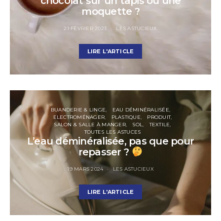
chocolat sur un tapis ou une
moquette ?
21 FÉVRIER 2023
LES ASTUCIEUX
LIRE L'ARTICLE
BUANDERIE & LINGE
EAU DÉMINÉRALISÉE
ELECTROMÉNAGER
PLASTIQUE
PRODUIT
SALON & SALLE À MANGER
SOL
TEXTILE
TOUTES LES ASTUCES
L’eau déminéralisée, pas que pour
repasser ?
19 MARS 2024
LES ASTUCIEUX
LIRE L'ARTICLE