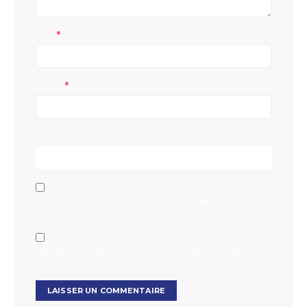
*
NOM
*
E-MAIL
SITE WEB
PRÉVENEZ-MOI DE TOUS LES NOUVEAUX COMMENTAIRES PAR
E-MAIL.
PRÉVENEZ-MOI DE TOUS LES NOUVEAUX ARTICLES PAR E-
MAIL.