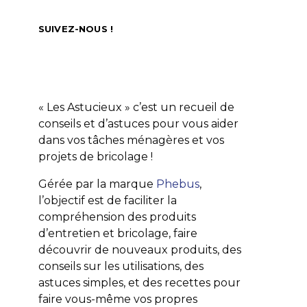
SUIVEZ-NOUS !
« Les Astucieux » c’est un recueil de
conseils et d’astuces pour vous aider
dans vos tâches ménagères et vos
projets de bricolage !
Gérée par la marque
Phebus
,
l’objectif est de faciliter la
TOUTES LES ASTUCES
TOUTES LES A
compréhension des produits
Nettoyer une chaîne de vélo
Dégraisser les tra
d’entretien et bricolage, faire
efficacement et rapidement
sur les outils d
découvrir de nouveaux produits, des
conseils sur les utilisations, des
LES ASTUCIEUX
2 JUILLET 2026
LES ASTUCIEUX
astuces simples, et des recettes pour
faire vous-même vos propres