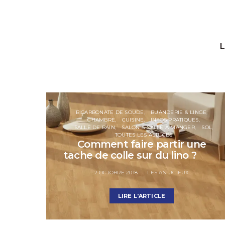
L
BICARBONATE DE SOUDE
BUANDERIE & LINGE
CHAMBRE
CUISINE
INFOS PRATIQUES
SALLE DE BAIN
SALON & SALLE À MANGER
SOL
TOUTES LES ASTUCES
Comment faire partir une
tache de colle sur du lino ?
2 OCTOBRE 2018
LES ASTUCIEUX
LIRE L'ARTICLE