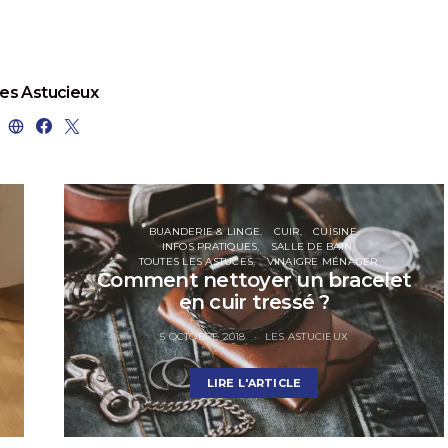
es Astucieux
BUANDERIE & LINGE
CUIR
CUISINE
INFOS PRATIQUES
SALLE DE BAIN
TOUTES LES ASTUCES
VINAIGRE MÉNAGER
Comment nettoyer un bracelet
en cuir tressé ?
5 OCTOBRE 2018
LES ASTUCIEUX
LIRE L'ARTICLE