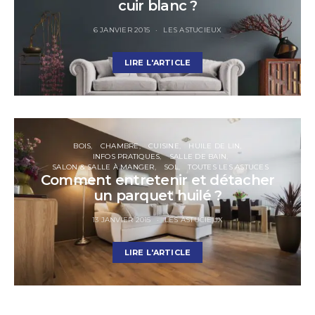
cuir blanc ?
6 JANVIER 2015
LES ASTUCIEUX
LIRE L'ARTICLE
BOIS
CHAMBRE
CUISINE
HUILE DE LIN
INFOS PRATIQUES
SALLE DE BAIN
SALON & SALLE À MANGER
SOL
TOUTES LES ASTUCES
Comment entretenir et détacher
un parquet huilé ?
13 JANVIER 2015
LES ASTUCIEUX
LIRE L'ARTICLE