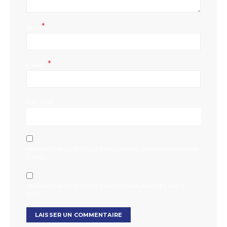
*
NOM
*
E-MAIL
SITE WEB
PRÉVENEZ-MOI DE TOUS LES NOUVEAUX COMMENTAIRES PAR
E-MAIL.
PRÉVENEZ-MOI DE TOUS LES NOUVEAUX ARTICLES PAR E-
MAIL.