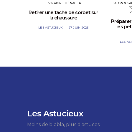
VINAIGRE MÉNAGER
SALON & SA
T
Retirer une tache de sorbet sur
V
la chaussure
Préparer 
les pet
LES ASTUCIEUX
27 JUIN 2025
LES AS
Les Astucieux
Moins de blabla, plus d'astuces