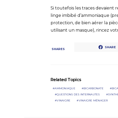
Si toutefois les traces devaient
linge imbibé d’ammoniaque (pren
protection, de bien aérer la pi
utilisant un masque), rincez votr
2
SHARE
SHARES
Related Topics
AMMONIAQUE
BICARBONATE
BIC
QUESTIONS DES INTERNAUTES
SYNTH
VINAIGRE
VINAIGRE MÉNAGER