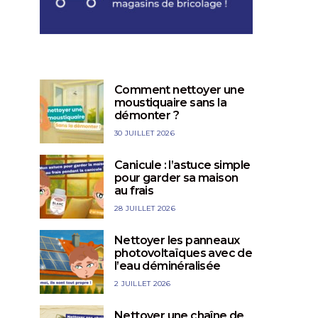
Comment nettoyer une
moustiquaire sans la
démonter ?
30 JUILLET 2026
Canicule : l’astuce simple
pour garder sa maison
au frais
28 JUILLET 2026
Nettoyer les panneaux
photovoltaïques avec de
l’eau déminéralisée
2 JUILLET 2026
BICARBONATE DE SOUDE
CHAMBRE
BICARBONATE D
ESSENCE DE TÉRÉBENTHINE
BUANDERIE &
Nettoyer une chaîne de
HUILE DE LIN
SALON & SALLE À MANGER
CRISTAUX DE SOUDE