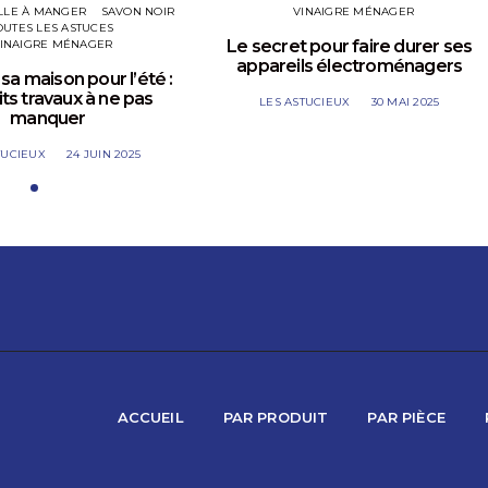
LLE À MANGER
SAVON NOIR
VINAIGRE MÉNAGER
OUTES LES ASTUCES
Le secret pour faire durer ses
INAIGRE MÉNAGER
appareils électroménagers
sa maison pour l’été :
its travaux à ne pas
LES ASTUCIEUX
30 MAI 2025
manquer
TUCIEUX
24 JUIN 2025
ACCUEIL
PAR PRODUIT
PAR PIÈCE