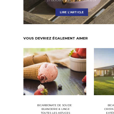
27 OCTOBRE 2015
LES ASTUCIEUX
LIRE L'ARTICLE
VOUS DEVRIEZ ÉGALEMENT AIMER
BICARBONATE DE SOUDE
BIC
BUANDERIE & LINGE
CRIST
TOUTES LES ASTUCES
EXTÉ