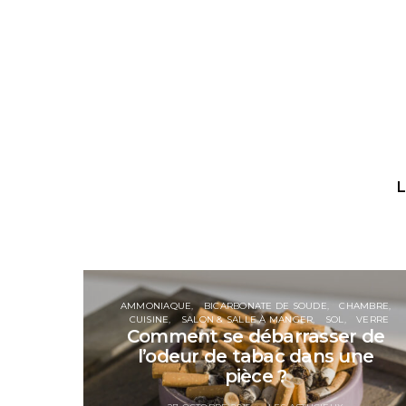
L
AMMONIAQUE
BICARBONATE DE SOUDE
CHAMBRE
CUISINE
SALON & SALLE À MANGER
SOL
VERRE
Comment se débarrasser de
l’odeur de tabac dans une
pièce ?