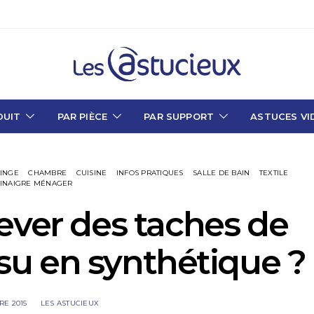
DUIT
PAR PIÈCE
PAR SUPPORT
ASTUCES VI
LINGE
CHAMBRE
CUISINE
INFOS PRATIQUES
SALLE DE BAIN
TEXTILE
INAIGRE MÉNAGER
ver des taches de
ssu en synthétique ?
RE 2015
LES ASTUCIEUX