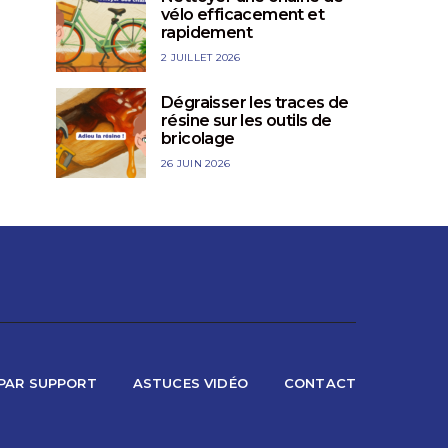
TOUTES LES ASTUCES
WHITE SPIRIT
TOUTES LES A
vélo efficacement et
VINAIGRE M
rapidement
Repeindre un meuble en bois
Nos secrets pou
2 JUILLET 2026
votre buan
LES ASTUCIEUX
28 MAI 2025
Dégraisser les traces de
LES ASTUCIEUX
2
résine sur les outils de
bricolage
26 JUIN 2026
PAR SUPPORT
ASTUCES VIDÉO
CONTACT