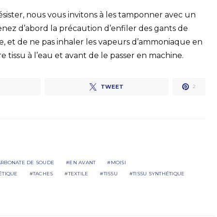
 résister, nous vous invitons à les tamponner avec un
ez d’abord la précaution d’enfiler des gants de
èce, et de ne pas inhaler les vapeurs d’ammoniaque en
e tissu à l’eau et avant de le passer en machine.
TWEET
2
ARBONATE DE SOUDE
EN AVANT
MOISI
ÉTIQUE
TACHES
TEXTILE
TISSU
TISSU SYNTHÉTIQUE