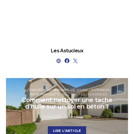
Les Astucieux
AUTO/MOTO
BICARBONATE DE SOUDE
EXTÉRIEUR
INFOS PRATIQUES
SOL
TOUTES LES ASTUCES
Comment nettoyer une tache
d’huile sur un sol en béton ?
23 MAI 2018
LES ASTUCIEUX
LIRE L'ARTICLE