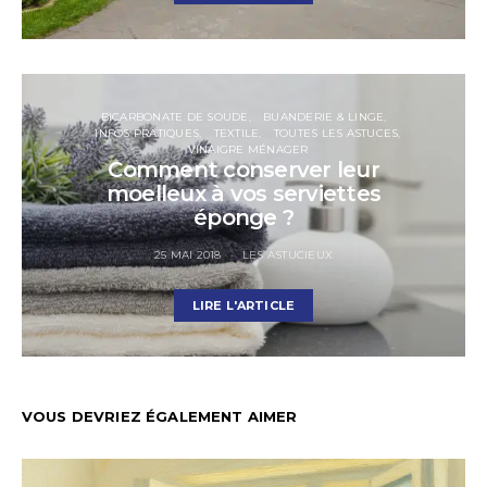
BICARBONATE DE SOUDE
BUANDERIE & LINGE
INFOS PRATIQUES
TEXTILE
TOUTES LES ASTUCES
VINAIGRE MÉNAGER
Comment conserver leur
moelleux à vos serviettes
éponge ?
25 MAI 2018
LES ASTUCIEUX
LIRE L'ARTICLE
VOUS DEVRIEZ ÉGALEMENT AIMER