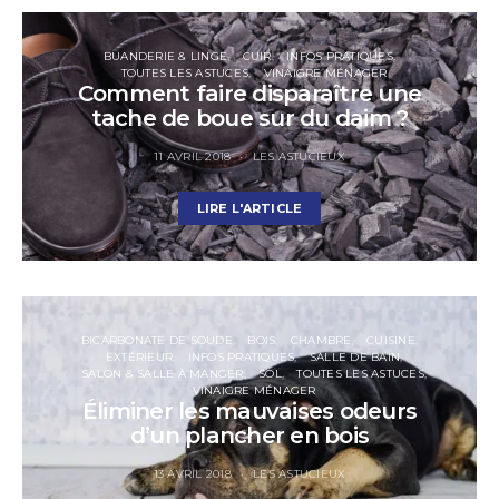
BUANDERIE & LINGE
CUIR
INFOS PRATIQUES
TOUTES LES ASTUCES
VINAIGRE MÉNAGER
Comment faire disparaître une
tache de boue sur du daim ?
11 AVRIL 2018
LES ASTUCIEUX
LIRE L'ARTICLE
BICARBONATE DE SOUDE
BOIS
CHAMBRE
CUISINE
EXTÉRIEUR
INFOS PRATIQUES
SALLE DE BAIN
SALON & SALLE À MANGER
SOL
TOUTES LES ASTUCES
VINAIGRE MÉNAGER
Éliminer les mauvaises odeurs
d’un plancher en bois
13 AVRIL 2018
LES ASTUCIEUX