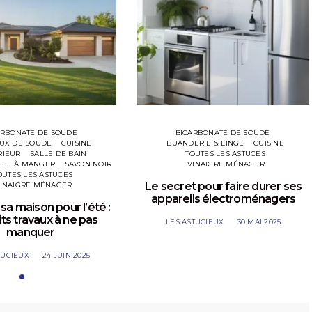
ARBONATE DE SOUDE
BICARBONATE DE SOUDE
AUX DE SOUDE
CUISINE
BUANDERIE & LINGE
CUISINE
RIEUR
SALLE DE BAIN
TOUTES LES ASTUCES
LLE À MANGER
SAVON NOIR
VINAIGRE MÉNAGER
OUTES LES ASTUCES
Le secret pour faire durer ses
INAIGRE MÉNAGER
appareils électroménagers
sa maison pour l’été :
its travaux à ne pas
LES ASTUCIEUX
30 MAI 2025
manquer
TUCIEUX
24 JUIN 2025