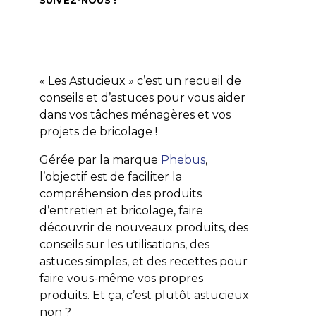
« Les Astucieux » c’est un recueil de
conseils et d’astuces pour vous aider
dans vos tâches ménagères et vos
projets de bricolage !
BICARBONATE DE SOUDE
CHAMBRE
BICARBONATE D
ESSENCE DE TÉRÉBENTHINE
BUANDERIE &
HUILE DE LIN
SALON & SALLE À MANGER
CRISTAUX DE SOUDE
Gérée par la marque
Phebus
,
TOUTES LES ASTUCES
WHITE SPIRIT
TOUTES LES A
l’objectif est de faciliter la
VINAIGRE M
Repeindre un meuble en bois
compréhension des produits
Nos secrets pou
d’entretien et bricolage, faire
votre buan
LES ASTUCIEUX
28 MAI 2025
découvrir de nouveaux produits, des
LES ASTUCIEUX
2
conseils sur les utilisations, des
astuces simples, et des recettes pour
faire vous-même vos propres
produits. Et ça, c’est plutôt astucieux
non ?