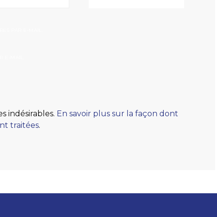
ES PAR E-MAIL.
 E-MAIL.
es indésirables.
En savoir plus sur la façon dont
t traitées
.