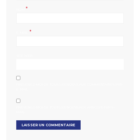
*
NOM
*
E-MAIL
SITE WEB
PRÉVENEZ-MOI DE TOUS LES NOUVEAUX COMMENTAIRES PAR
E-MAIL.
PRÉVENEZ-MOI DE TOUS LES NOUVEAUX ARTICLES PAR E-
MAIL.