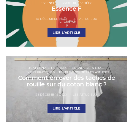
ESSENCE F
PRODUIT
VIDÉOS
Essence F
10 DÉCEMBRE 2020
LES ASTUCIEUX
LIRE L'ARTICLE
BICARBONATE DE SOUDE
BUANDERIE & LINGE
INFOS PRATIQUES
TEXTILE
TOUTES LES ASTUCES
Comment enlever des taches de
rouille sur du coton blanc ?
23 DÉCEMBRE 2020
LES ASTUCIEUX
LIRE L'ARTICLE